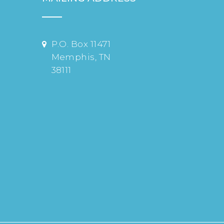
P.O. Box 11471
Memphis, TN
38111