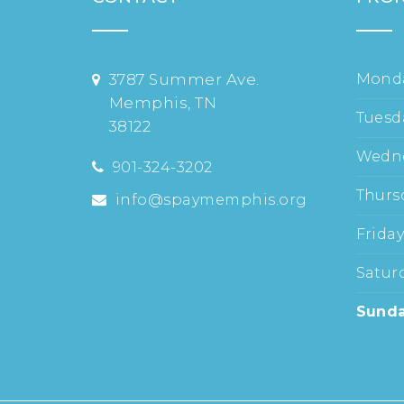
3787 Summer Ave.
Mond
Memphis, TN
Tuesd
38122
Wedn
901-324-3202
Thurs
info@spaymemphis.org
Frida
Satur
Sund