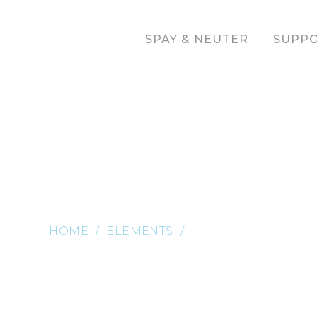
SPAY & NEUTER
SUPPO
Icon Boxes
HOME
ELEMENTS
ICON BOXES